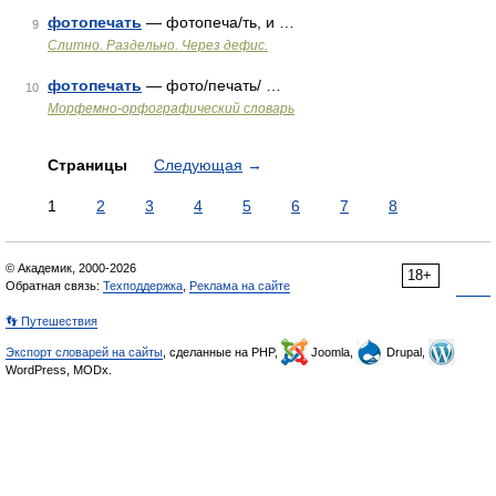
фотопечать
— фотопеча/ть, и …
9
Слитно. Раздельно. Через дефис.
фотопечать
— фото/печать/ …
10
Морфемно-орфографический словарь
Страницы
Следующая
→
1
2
3
4
5
6
7
8
© Академик, 2000-2026
18+
Обратная связь:
Техподдержка
,
Реклама на сайте
👣 Путешествия
Экспорт словарей на сайты
, сделанные на PHP,
Joomla,
Drupal,
WordPress, MODx.