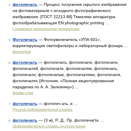
фотопечать
— Процесс получения скрытого изображения
4
на фотоматериале с исходного фотографического
изображения. [ГОСТ 22213 88] Тематики аппаратура
фотообрабатывающая EN photographic printing …
Справочник технического переводчика
Фотопечать
— Фотоувеличитель «УПА 601»,
5
корректирующие светофильтры и лабораторный фонарь …
Википедия
фотопечать
— фотопечать, фотопечати, фотопечати,
6
фотопечатей, фотопечати, фотопечатям, фотопечать,
фотопечати, фотопечатью, фотопечатями, фотопечати,
фотопечатях (Источник: «Полная акцентуированная
парадигма по А. А. Зализняку») …
Формы слов
фотопечать
— фотопеч ать, и …
7
Русский орфографический словарь
фотопечать
— (3 ж), Р., Д., Пр. фотопеча/ти …
8
Орфографический словарь русского языка